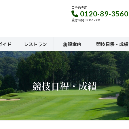
ご予約専用
0120-89-3560
受付時間 8:00-17:00
ガイド
レストラン
施設案内
競技日程・成績
競技日程・成績