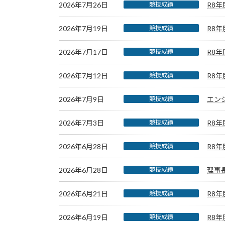
2026年7月26日
競技成績
R8
2026年7月19日
競技成績
R8
2026年7月17日
競技成績
R8
2026年7月12日
競技成績
R8
2026年7月9日
競技成績
エン
2026年7月3日
競技成績
R8
2026年6月28日
競技成績
R8
2026年6月28日
競技成績
理事
2026年6月21日
競技成績
R8
2026年6月19日
競技成績
R8