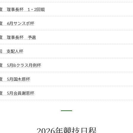
年度 理事長杯 1・2回戦
年度 6月サンスポ杯
年度 理事長杯 予選
4回 支配人杯
年度 5月Bクラス月例杯
年度 5月国木原杯
年度 5月会員謝恩杯
2026年競技日程