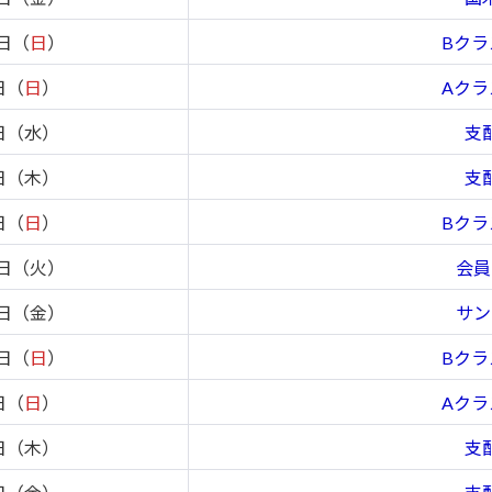
5日（
日
）
Bクラ
日（
日
）
Aクラ
日（水）
支
日（木）
支
日（
日
）
Bクラ
0日（火）
会員
3日（金）
サン
5日（
日
）
Bクラ
日（
日
）
Aクラ
日（木）
支