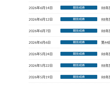
2026年6月14日
競技成績
R8
2026年6月12日
競技成績
R8
2026年6月7日
競技成績
R8
2026年6月6日
競技成績
第4
2026年5月24日
競技成績
R8
2026年5月22日
競技成績
R8
2026年5月19日
競技成績
R8