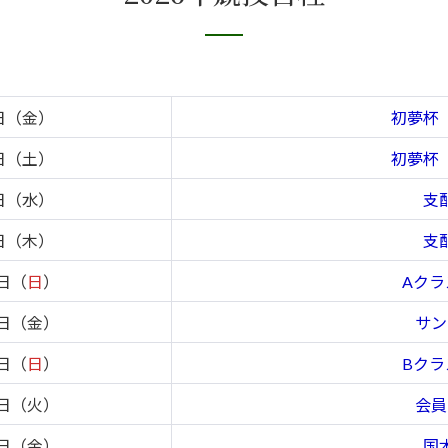
日（金）
初夢杯
日（土）
初夢杯
日（水）
支
日（木）
支
1日（
日
）
Aクラ
6日（金）
サン
8日（
日
）
Bクラ
0日（火）
会員
3日（金）
国