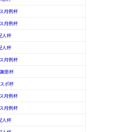
ス月例杯
ス月例杯
配人杯
配人杯
ス月例杯
謝恩杯
スポ杯
ス月例杯
ス月例杯
配人杯