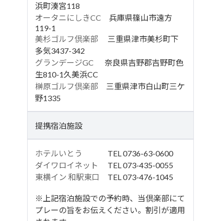
浜町湊宮118
オータニにしきCC
兵庫県篠山市遠方
119-1
美杉ゴルフ倶楽部
三重県津市美杉町下
多気3437-342
グランデージGC
奈良県吉野郡吉野町色
生810-1久美浜CC
榊原ゴルフ倶楽部
三重県津市白山町三ケ
野1335
提携宿泊施設
ホテルいとう
TEL 0736-63-0600
ダイワロイネット
TEL 073-435-0055
東横イン 和駅東口
TEL 073-476-1045
※上記宿泊施設での予約時、当倶楽部にて
プレーの旨をお伝えください。割引が適用