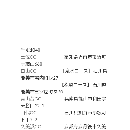
関西ゴルフ連盟（KGU）
和歌山県ゴルフ連盟（WGU）
姉妹・業務提携コース
ロイヤル高松CC
香川県綾歌郡綾川町
千疋1848
土佐CC
高知県香南市夜須町
手結山668
白山CC
【泉水コース】 石川県
能美市岩内町レ27
【松風コース】 石川県
能美市三ツ屋町ヌ30
青山台GC
兵庫県篠山市和田字
東勝山32-1
山代GC
石川県加賀市小坂町
ト甲7-2
久美浜CC
京都府京丹後市久美