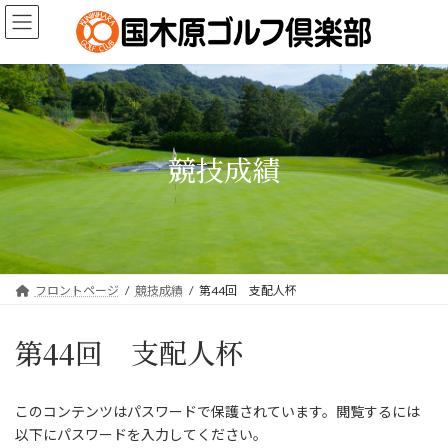
コ
ナ
ン
ビ
テ
ゲ
ン
ー
ツ
シ
へ
ョ
ス
ン
キ
に
競技成績
ッ
移
プ
動
フロントページ
競技成績
第44回 支配人杯
第44回 支配人杯
このコンテンツはパスワードで保護されています。閲覧するには
以下にパスワードを入力してください。