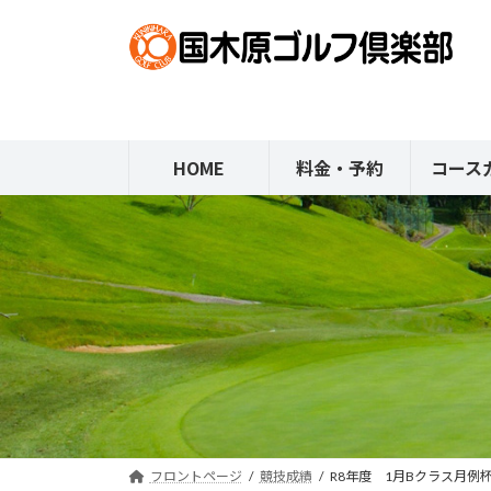
コ
ナ
ン
ビ
テ
ゲ
ン
ー
ツ
シ
へ
ョ
HOME
料金・予約
コース
ス
ン
キ
に
ッ
移
プ
動
フロントページ
競技成績
R8年度 1月Bクラス月例