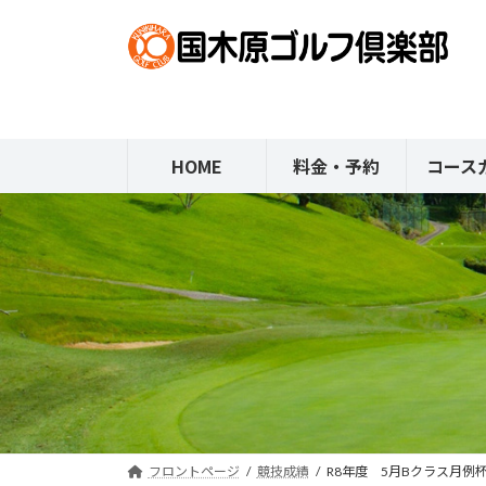
コ
ナ
ン
ビ
テ
ゲ
ン
ー
ツ
シ
へ
ョ
HOME
料金・予約
コース
ス
ン
キ
に
ッ
移
プ
動
フロントページ
競技成績
R8年度 5月Bクラス月例