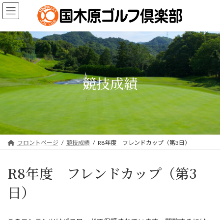
コ
ナ
ン
ビ
テ
ゲ
ン
ー
ツ
シ
へ
ョ
ス
ン
キ
に
競技成績
ッ
移
プ
動
フロントページ
競技成績
R8年度 フレンドカップ（第3日）
R8年度 フレンドカップ（第3
日）