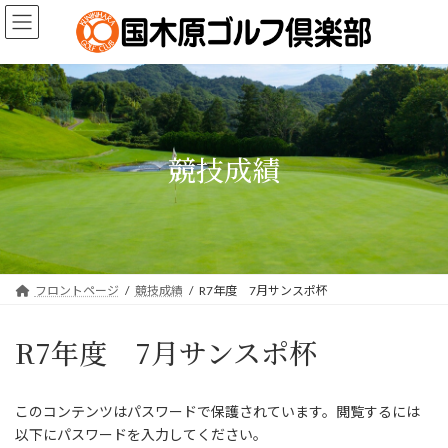
コ
ナ
ン
ビ
テ
ゲ
ン
ー
ツ
シ
へ
ョ
ス
ン
キ
に
競技成績
ッ
移
プ
動
フロントページ
競技成績
R7年度 7月サンスポ杯
R7年度 7月サンスポ杯
このコンテンツはパスワードで保護されています。閲覧するには
以下にパスワードを入力してください。