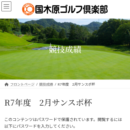
コ
ナ
ン
ビ
テ
ゲ
ン
ー
ツ
シ
へ
ョ
ス
ン
キ
に
競技成績
ッ
移
プ
動
フロントページ
競技成績
R7年度 2月サンスポ杯
R7年度 2月サンスポ杯
このコンテンツはパスワードで保護されています。閲覧するには
以下にパスワードを入力してください。