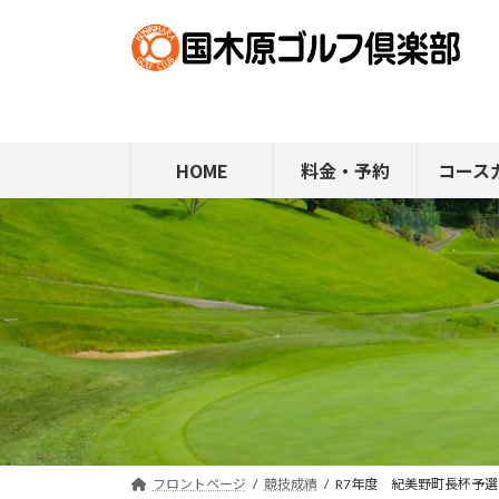
コ
ナ
ン
ビ
テ
ゲ
ン
ー
ツ
シ
へ
ョ
HOME
料金・予約
コース
ス
ン
キ
に
ッ
移
プ
動
フロントページ
競技成績
R7年度 紀美野町長杯予選(