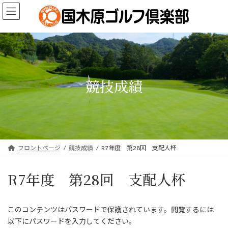
コ
ナ
ン
ビ
テ
ゲ
ン
ー
ツ
シ
へ
ョ
ス
ン
キ
に
競技成績
ッ
移
プ
動
フロントページ
競技成績
R7年度 第28回 支配人杯
R7年度 第28回 支配人杯
このコンテンツはパスワードで保護されています。閲覧するには
以下にパスワードを入力してください。