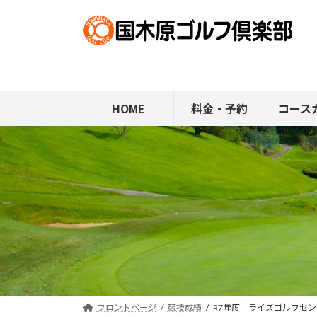
コ
ナ
ン
ビ
テ
ゲ
ン
ー
ツ
シ
へ
ョ
HOME
料金・予約
コース
ス
ン
キ
に
ッ
移
プ
動
フロントページ
競技成績
R7年度 ライズゴルフセ