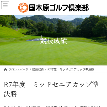
コ
ナ
ン
ビ
テ
ゲ
ン
ー
ツ
シ
へ
ョ
ス
ン
キ
に
競技成績
ッ
移
プ
動
フロントページ
競技成績
R7年度 ミッドセニアカップ準決勝
R7年度 ミッドセニアカップ準
決勝