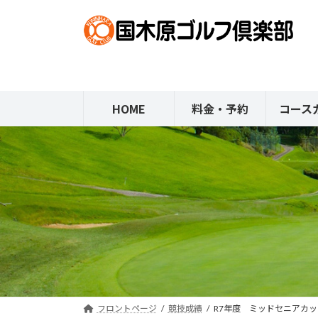
コ
ナ
ン
ビ
テ
ゲ
ン
ー
ツ
シ
へ
ョ
HOME
料金・予約
コース
ス
ン
キ
に
ッ
移
プ
動
フロントページ
競技成績
R7年度 ミッドセニアカッ