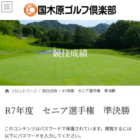
コ
ナ
ン
ビ
テ
ゲ
ン
ー
ツ
シ
へ
ョ
ス
ン
キ
に
競技成績
ッ
移
プ
動
フロントページ
競技成績
R7年度 セニア選手権 準決勝
R7年度 セニア選手権 準決勝
このコンテンツはパスワードで保護されています。閲覧するには
以下にパスワードを入力してください。