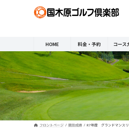
コ
ナ
ン
ビ
テ
ゲ
ン
ー
ツ
シ
へ
ョ
HOME
料金・予約
コース
ス
ン
キ
に
ッ
移
プ
動
フロントページ
競技成績
R7年度 グランドマンス