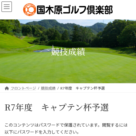
コ
ナ
ン
ビ
テ
ゲ
ン
ー
ツ
シ
へ
ョ
ス
ン
キ
に
競技成績
ッ
移
プ
動
フロントページ
競技成績
R7年度 キャプテン杯予選
R7年度 キャプテン杯予選
このコンテンツはパスワードで保護されています。閲覧するには
以下にパスワードを入力してください。