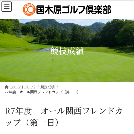
コ
ナ
ン
ビ
テ
ゲ
ン
ー
ツ
シ
へ
ョ
ス
ン
キ
に
競技成績
ッ
移
プ
動
フロントページ
競技成績
R7年度 オール関西フレンドカップ（第一日）
R7年度 オール関西フレンドカ
ップ（第一日）