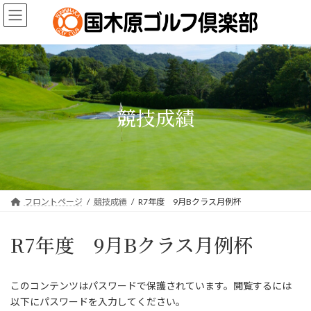
コ
ナ
ン
ビ
テ
ゲ
ン
ー
ツ
シ
へ
ョ
ス
ン
キ
に
競技成績
ッ
移
プ
動
フロントページ
競技成績
R7年度 9月Bクラス月例杯
R7年度 9月Bクラス月例杯
このコンテンツはパスワードで保護されています。閲覧するには
以下にパスワードを入力してください。