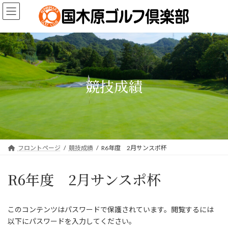
コ
ナ
ン
ビ
テ
ゲ
ン
ー
ツ
シ
へ
ョ
ス
ン
キ
に
競技成績
ッ
移
プ
動
フロントページ
競技成績
R6年度 2月サンスポ杯
R6年度 2月サンスポ杯
このコンテンツはパスワードで保護されています。閲覧するには
以下にパスワードを入力してください。