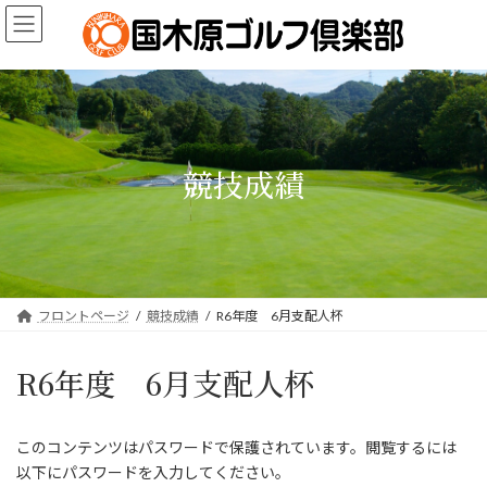
コ
ナ
ン
ビ
テ
ゲ
ン
ー
ツ
シ
へ
ョ
ス
ン
キ
に
競技成績
ッ
移
プ
動
フロントページ
競技成績
R6年度 6月支配人杯
R6年度 6月支配人杯
このコンテンツはパスワードで保護されています。閲覧するには
以下にパスワードを入力してください。