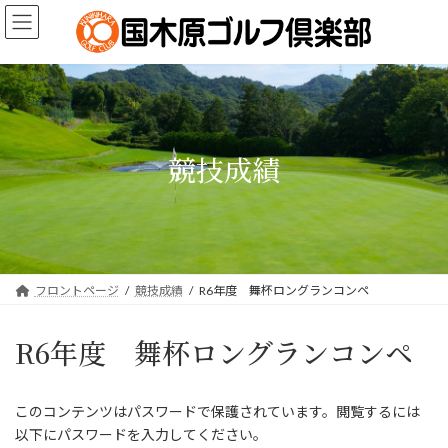
コ
ナ
ン
ビ
テ
ゲ
ン
ー
ツ
シ
へ
ョ
ス
ン
キ
に
競技成績
ッ
移
プ
動
フロントページ
競技成績
R6年度 舞杯ロングランコンペ
R6年度 舞杯ロングランコンペ
このコンテンツはパスワードで保護されています。閲覧するには
以下にパスワードを入力してください。