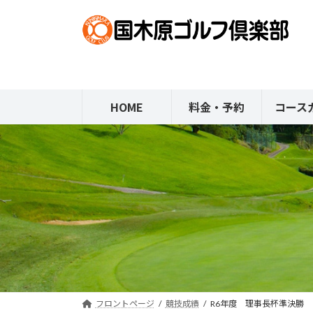
コ
ナ
ン
ビ
テ
ゲ
ン
ー
ツ
シ
へ
ョ
HOME
料金・予約
コース
ス
ン
キ
に
ッ
移
プ
動
フロントページ
競技成績
R6年度 理事長杯準決勝