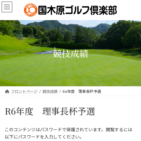
コ
ナ
ン
ビ
テ
ゲ
ン
ー
ツ
シ
へ
ョ
ス
ン
キ
に
競技成績
ッ
移
プ
動
フロントページ
競技成績
R6年度 理事長杯予選
R6年度 理事長杯予選
このコンテンツはパスワードで保護されています。閲覧するには
以下にパスワードを入力してください。