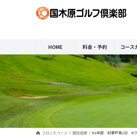
コ
ナ
ン
ビ
テ
ゲ
ン
ー
ツ
シ
へ
ョ
HOME
料金・予約
コース
ス
ン
キ
に
ッ
移
プ
動
フロントページ
競技成績
R6年度 初夢杯第2日 B