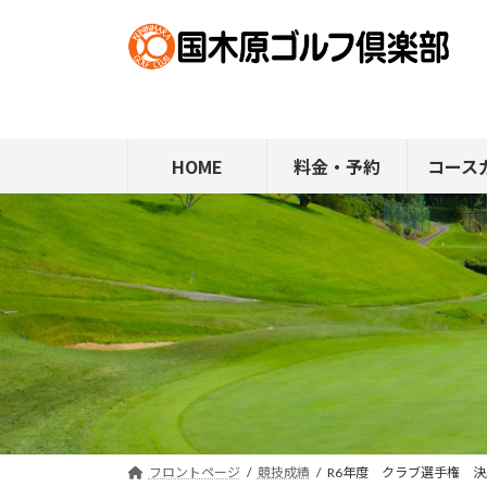
コ
ナ
ン
ビ
テ
ゲ
ン
ー
ツ
シ
へ
ョ
HOME
料金・予約
コース
ス
ン
キ
に
ッ
移
プ
動
フロントページ
競技成績
R6年度 クラブ選手権 決