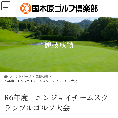
コ
ナ
ン
ビ
テ
ゲ
ン
ー
ツ
シ
へ
ョ
ス
ン
キ
に
競技成績
ッ
移
プ
動
フロントページ
競技成績
R6年度 エンジョイチームスクランブルゴルフ大会
R6年度 エンジョイチームスク
ランブルゴルフ大会