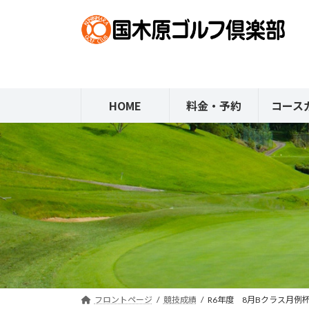
コ
ナ
ン
ビ
テ
ゲ
ン
ー
ツ
シ
へ
ョ
HOME
料金・予約
コース
ス
ン
キ
に
ッ
移
プ
動
フロントページ
競技成績
R6年度 8月Bクラス月例