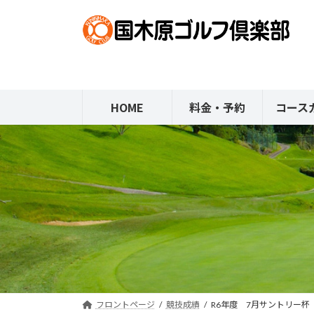
コ
ナ
ン
ビ
テ
ゲ
ン
ー
ツ
シ
へ
ョ
HOME
料金・予約
コース
ス
ン
キ
に
ッ
移
プ
動
フロントページ
競技成績
R6年度 7月サントリー杯