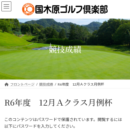
コ
ナ
ン
ビ
テ
ゲ
ン
ー
ツ
シ
へ
ョ
ス
ン
キ
に
競技成績
ッ
移
プ
動
フロントページ
競技成績
R6年度 12月Ａクラス月例杯
R6年度 12月Ａクラス月例杯
このコンテンツはパスワードで保護されています。閲覧するには
以下にパスワードを入力してください。