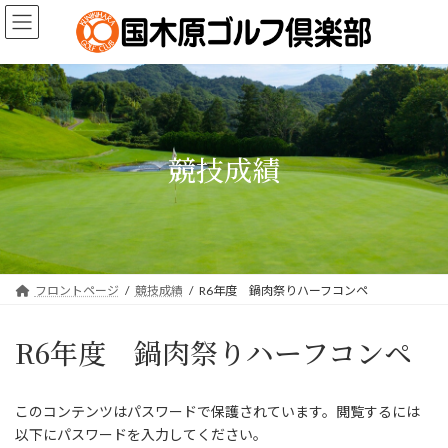
コ
ナ
ン
ビ
テ
ゲ
ン
ー
ツ
シ
へ
ョ
ス
ン
キ
に
競技成績
ッ
移
プ
動
フロントページ
競技成績
R6年度 鍋肉祭りハーフコンペ
R6年度 鍋肉祭りハーフコンペ
このコンテンツはパスワードで保護されています。閲覧するには
以下にパスワードを入力してください。