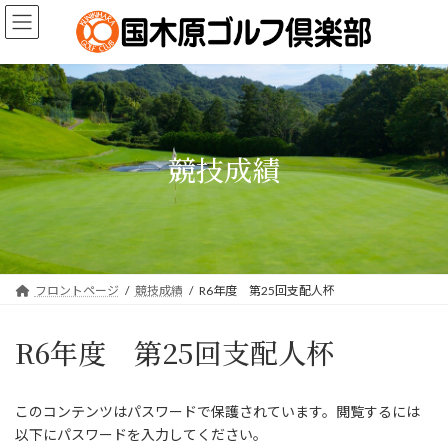
コ
ナ
ン
ビ
テ
ゲ
ン
ー
ツ
シ
へ
ョ
ス
ン
キ
に
競技成績
ッ
移
プ
動
フロントページ
競技成績
R6年度 第25回支配人杯
R6年度 第25回支配人杯
このコンテンツはパスワードで保護されています。閲覧するには
以下にパスワードを入力してください。