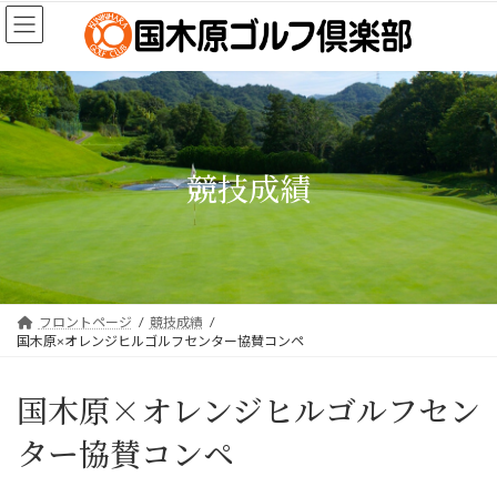
コ
ナ
ン
ビ
テ
ゲ
ン
ー
ツ
シ
へ
ョ
ス
ン
キ
に
競技成績
ッ
移
プ
動
フロントページ
競技成績
国木原×オレンジヒルゴルフセンター協賛コンペ
国木原×オレンジヒルゴルフセン
ター協賛コンペ