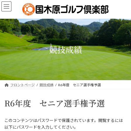
コ
ナ
ン
ビ
テ
ゲ
ン
ー
ツ
シ
へ
ョ
ス
ン
キ
に
競技成績
ッ
移
プ
動
フロントページ
競技成績
R6年度 セニア選手権予選
R6年度 セニア選手権予選
このコンテンツはパスワードで保護されています。閲覧するには
以下にパスワードを入力してください。