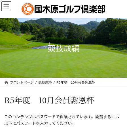
コ
ナ
ン
ビ
テ
ゲ
ン
ー
ツ
シ
へ
ョ
ス
ン
キ
に
競技成績
ッ
移
プ
動
フロントページ
競技成績
R5年度 10月会員謝恩杯
R5年度 10月会員謝恩杯
このコンテンツはパスワードで保護されています。閲覧するには
以下にパスワードを入力してください。