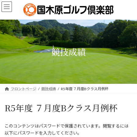
コ
ナ
ン
ビ
テ
ゲ
ン
ー
ツ
シ
へ
ョ
ス
ン
キ
に
競技成績
ッ
移
プ
動
フロントページ
競技成績
R5年度 ７月度Bクラス月例杯
R5年度 ７月度Bクラス月例杯
このコンテンツはパスワードで保護されています。閲覧するには
以下にパスワードを入力してください。