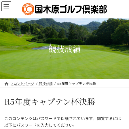
コ
ナ
ン
ビ
テ
ゲ
ン
ー
ツ
シ
へ
ョ
ス
ン
キ
に
競技成績
ッ
移
プ
動
フロントページ
競技成績
R5年度キャプテン杯決勝
R5年度キャプテン杯決勝
このコンテンツはパスワードで保護されています。閲覧するには
以下にパスワードを入力してください。