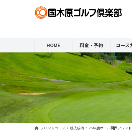
コ
ナ
ン
ビ
テ
ゲ
ン
ー
ツ
シ
へ
ョ
HOME
料金・予約
コース
ス
ン
キ
に
ッ
移
プ
動
フロントページ
競技成績
R5年度オール関西フレン