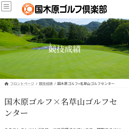
コ
ナ
ン
ビ
テ
ゲ
ン
ー
ツ
シ
へ
ョ
ス
ン
キ
に
競技成績
ッ
移
プ
動
フロントページ
競技成績
国木原ゴルフ×名草山ゴルフセンター
国木原ゴルフ×名草山ゴルフセ
ンター