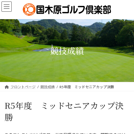
コ
ナ
ン
ビ
テ
ゲ
ン
ー
ツ
シ
へ
ョ
ス
ン
キ
に
競技成績
ッ
移
プ
動
フロントページ
競技成績
R5年度 ミッドセニアカップ決勝
R5年度 ミッドセニアカップ決
勝