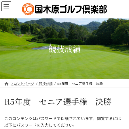
コ
ナ
ン
ビ
テ
ゲ
ン
ー
ツ
シ
へ
ョ
ス
ン
キ
に
競技成績
ッ
移
プ
動
フロントページ
競技成績
R5年度 セニア選手権 決勝
R5年度 セニア選手権 決勝
このコンテンツはパスワードで保護されています。閲覧するには
以下にパスワードを入力してください。