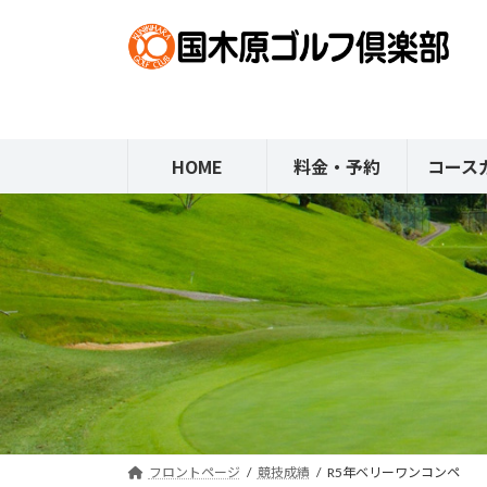
コ
ナ
ン
ビ
テ
ゲ
ン
ー
ツ
シ
へ
ョ
HOME
料金・予約
コース
ス
ン
キ
に
ッ
移
プ
動
フロントページ
競技成績
R5年ベリーワンコンペ