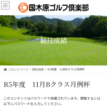
コ
ナ
ン
ビ
テ
ゲ
ン
ー
ツ
シ
へ
ョ
ス
ン
キ
に
競技成績
ッ
移
プ
動
フロントページ
競技成績
R5年度 11月Bクラス月例杯
R5年度 11月Bクラス月例杯
このコンテンツはパスワードで保護されています。閲覧するには
以下にパスワードを入力してください。