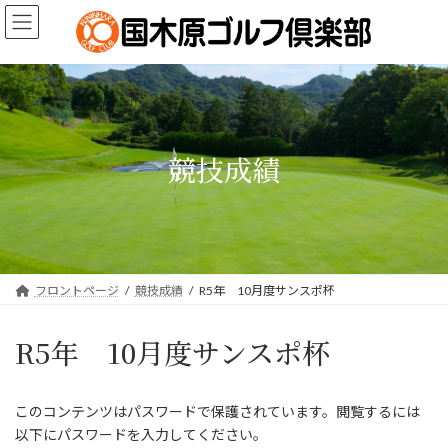
コ
ナ
ン
ビ
テ
ゲ
ン
ー
ツ
シ
へ
ョ
ス
ン
キ
に
競技成績
ッ
移
プ
動
フロントページ
競技成績
R5年 10月度サンスポ杯
R5年 10月度サンスポ杯
このコンテンツはパスワードで保護されています。閲覧するには
以下にパスワードを入力してください。