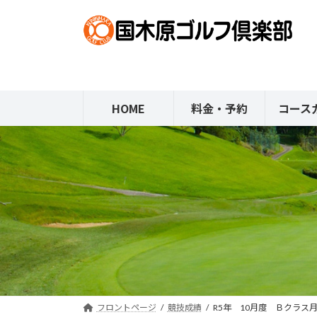
コ
ナ
ン
ビ
テ
ゲ
ン
ー
ツ
シ
へ
ョ
HOME
料金・予約
コース
ス
ン
キ
に
ッ
移
プ
動
フロントページ
競技成績
R5年 10月度 Ｂクラス