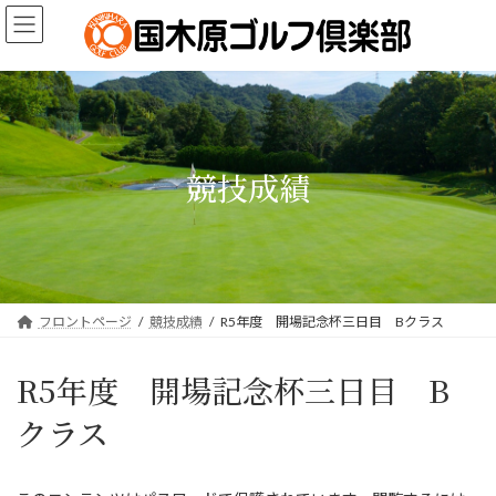
コ
ナ
ン
ビ
テ
ゲ
ン
ー
ツ
シ
へ
ョ
ス
ン
キ
に
競技成績
ッ
移
プ
動
フロントページ
競技成績
R5年度 開場記念杯三日目 Bクラス
R5年度 開場記念杯三日目 B
クラス