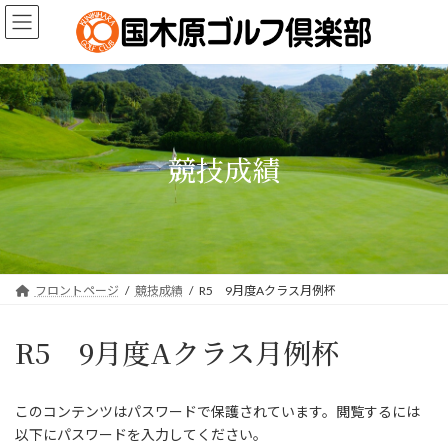
コ
ナ
ン
ビ
テ
ゲ
ン
ー
ツ
シ
へ
ョ
ス
ン
キ
に
競技成績
ッ
移
プ
動
フロントページ
競技成績
R5 9月度Aクラス月例杯
R5 9月度Aクラス月例杯
このコンテンツはパスワードで保護されています。閲覧するには
以下にパスワードを入力してください。