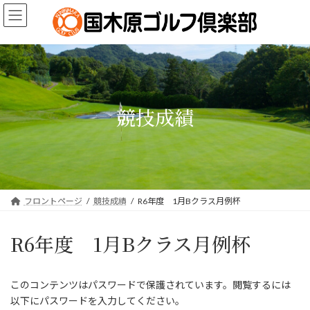
コ
ナ
ン
ビ
テ
ゲ
ン
ー
ツ
シ
へ
ョ
ス
ン
キ
に
競技成績
ッ
移
プ
動
フロントページ
競技成績
R6年度 1月Bクラス月例杯
R6年度 1月Bクラス月例杯
このコンテンツはパスワードで保護されています。閲覧するには
以下にパスワードを入力してください。