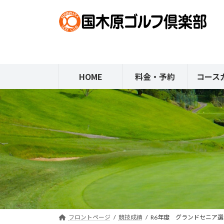
コ
ナ
ン
ビ
テ
ゲ
ン
ー
ツ
シ
へ
ョ
HOME
料金・予約
コース
ス
ン
キ
に
ッ
移
プ
動
フロントページ
競技成績
R6年度 グランドセニア