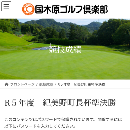
コ
ナ
ン
ビ
テ
ゲ
ン
ー
ツ
シ
へ
ョ
ス
ン
キ
に
競技成績
ッ
移
プ
動
フロントページ
競技成績
R５年度 紀美野町長杯準決勝
R５年度 紀美野町長杯準決勝
このコンテンツはパスワードで保護されています。閲覧するには
以下にパスワードを入力してください。