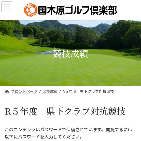
コ
ナ
ン
ビ
テ
ゲ
ン
ー
ツ
シ
へ
ョ
ス
ン
キ
に
競技成績
ッ
移
プ
動
フロントページ
競技成績
R５年度 県下クラブ対抗競技
R５年度 県下クラブ対抗競技
このコンテンツはパスワードで保護されています。閲覧するには
以下にパスワードを入力してください。